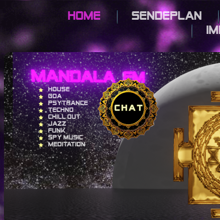
Home
Sendeplan
I
House
Goa
Psytrance
Techno
Chill out
Jazz
Funk
Spy Music
Meditation