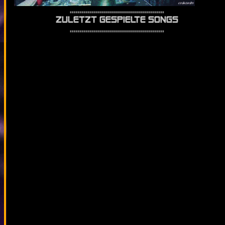
...............................................
Zuletzt gespielte Songs
...............................................